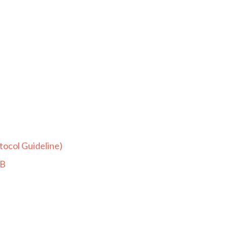
ocol Guideline)
RB