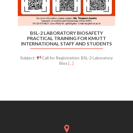
BSL-2 LABORATORY BIOSAFETY
PRACTICAL TRAINING FOR KMUTT
INTERNATIONAL STAFF AND STUDENTS
Subject:
Call for Registration: BSL-2 Laboratory
Read
Bios
[…]
more
about
BSL-
2
Laboratory
Biosafety
Practical
Training
for
KMUTT
International
Staff
and