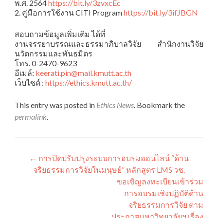
พ.ศ. 2564
https://bit.ly/3zvxcEc
2. คู่มือการใช้งาน CITI Program
https://bit.ly/3ifJBGN
สอบถามข้อมูลเพิ่มเติม ได้ที่
งานจรรยาบรรณและธรรมาภิบาลวิจัย สำนักงานวิจัย
นวัตกรรมและพันธมิตร
โทร. 0-2470-9623
อีเมล์:
keerati.pin@mail.kmutt.ac.th
เว็บไซต์ :
https://ethics.kmutt.ac.th/
This entry was posted in
Ethics News
. Bookmark the
permalink
.
แนะแนว
←
การปิดปรับปรุงระบบการอบรมออนไลน์ “ด้าน
จริยธรรมการวิจัยในมนุษย์” หลักสูตร LMS วช.
เรื่อง
ขอเขิญลงทะเบียนเข้าร่วม
การอบรมเชิงปฏิบัติด้าน
จริยธรรมการวิจัย ตาม
ประกาศมหาวิทยาลัยฯ เรื่อง