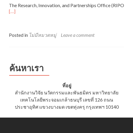
The Research, Innovation, and Partnerships Office (RIPO
Read
[…]
more
about
Research
Integrity
Posted in
ไม่มีหมวดหมู่
Leave a comment
Online
workshop
(according
to
KMUTT
ค้นหาเรา
Research
Integrity
Policy
ที่อยู่
B.E.2564)
สำนักงานวิจัย นวัตกรรมและพันธมิตร มหาวิทยาลัย
on
เทคโนโลยีพระจอมเกล้าธนบุรี เลขที่ 126 ถนน
“Publication
Ethics
ประชาอุทิศ แขวงบางมด เขตทุ่งครุ กรุงเทพฯ 10140
and
Research
Misconduct”
Thursday,