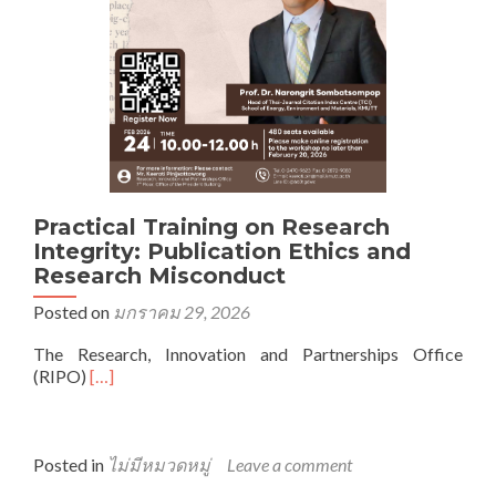
Role
of
Risk
Communication”
Practical Training on Research
Integrity: Publication Ethics and
Research Misconduct
Posted on
มกราคม 29, 2026
The Research, Innovation and Partnerships Office
Read
(RIPO)
[…]
more
about
Practical
Training
Posted in
ไม่มีหมวดหมู่
Leave a comment
on