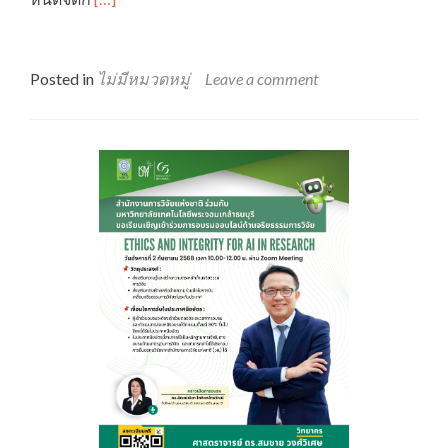
2026.
more
about
ขอ
เชิญ
Posted in
ไม่มีหมวดหมู่
Leave a comment
ลง
ทะเบียน
เข้า
ร่วม
การ
อบรม
เชิง
ปฏิบัติ
การ
ด้าน
จริยธรรม
การ
วิจัย
ครั้ง
ที่
1/2569
เรื่อง
“Reproducibility