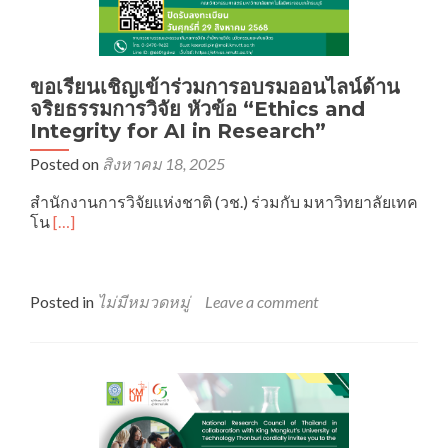
Research
Results”
ขอเรียนเชิญเข้าร่วมการอบรมออนไลน์ด้าน
จริยธรรมการวิจัย หัวข้อ “Ethics and
Integrity for AI in Research”
Posted on
สิงหาคม 18, 2025
สำนักงานการวิจัยแห่งชาติ (วช.) ร่วมกับ มหาวิทยาลัยเทค
Read
โน
[…]
more
about
ขอ
เรียน
Posted in
ไม่มีหมวดหมู่
Leave a comment
เชิญ
เข้า
ร่วม
การ
อบรม
ออนไลน์
ด้าน