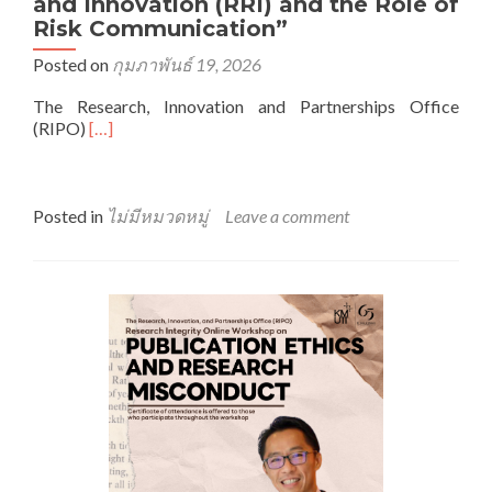
and Innovation (RRI) and the Role of
Risk Communication”
Posted on
กุมภาพันธ์ 19, 2026
The Research, Innovation and Partnerships Office
Read
(RIPO)
[…]
more
about
Invited
Talk:
Posted in
ไม่มีหมวดหมู่
Leave a comment
“Introduction
to
the
Concept
of
Responsible
Research
and
Innovation
(RRI)
and
the