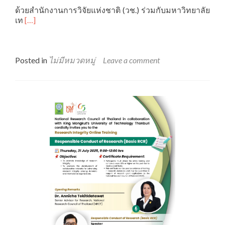
ด้วยสำนักงานการวิจัยแห่งชาติ (วช.) ร่วมกับมหาวิทยาลัย
Read
เท
[…]
more
about
ขอ
เชิญ
Posted in
ไม่มีหมวดหมู่
Leave a comment
เข้า
ร่วม
การ
อบรม
เชิง
ปฏิบัติ
การ
เพื่อ
พัฒนา
ทักษะ
วิทยากร
ด้าน
จริยธรรม
การ
วิจัย
(Research