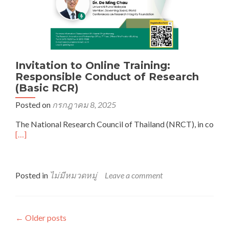
Integrity
Train-
the-
Trainer
Workshop)
(การ
Invitation to Online Training:
อบรม
Responsible Conduct of Research
นี้
(Basic RCR)
บรรยาย
เป็น
Posted on
กรกฎาคม 8, 2025
ภาษา
อังกฤษ)
The National Research Council of Thailand (NRCT), in co
Read
[…]
more
about
Invitation
to
Posted in
ไม่มีหมวดหมู่
Leave a comment
Online
Training:
Responsible
Conduct
←
Older posts
of