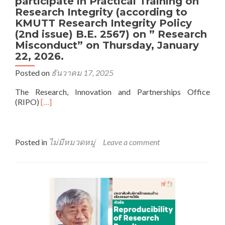
participate in Practical Training on
Research Integrity (according to
KMUTT Research Integrity Policy
(2nd issue) B.E. 2567) on ” Research
Misconduct” on Thursday, January
22, 2026.
Posted on
ธันวาคม 17, 2025
The Research, Innovation and Partnerships Office
Read
(RIPO)
[…]
more
about
We
would
Posted in
ไม่มีหมวดหมู่
Leave a comment
like
to
invite
you
to
participate
in
Practical