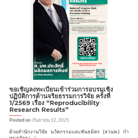
Training
on
Research
Integrity
(according
to
KMUTT
Research
Integrity
Policy
(2nd
issue)
B.E.
2567)
ขอเชิญลงทะเบียนเข้าร่วมการอบรมเชิง
on
ปฏิบัติการด้านจริยธรรมการวิจัย ครั้งที่
”
1/2569 เรื่อง “Reproducibility
Research
Misconduct”
Research Results”
on
Posted on
กันยายน 12, 2025
Thursday,
January
ด้วยสำนักงานวิจัย นวัตกรรมและพันธมิตร (สวนพ.) กำ
22,
Read
หนดจัดก
[…]