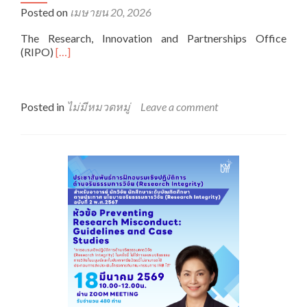
Posted on
เมษายน 20, 2026
The Research, Innovation and Partnerships Office
Read
(RIPO)
[…]
more
about
Practical
Training
Posted in
ไม่มีหมวดหมู่
Leave a comment
on
Research
Integrity:
Responsible
Use
of
Generative
AI
in
Research