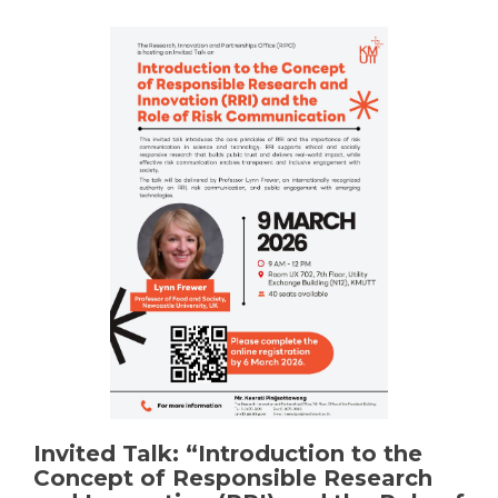
การ
อบรม
เชิง
ปฏิบัติ
การ
ด้าน
จริยธรรม
การ
วิจัย
ครั้ง
ที่
4/2569
เรื่อง
“Preventing
Research
Misconduct:
Guidelines
and
Case
Studies”
Invited Talk: “Introduction to the
Concept of Responsible Research