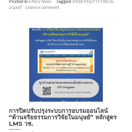
ประชาสัมพันธ์
Posted in
Ethics News
Tagged
จริยธรรมการวิจัยใน
การ
มนุษย์
Leave a comment
อบรม
เรื่อง
“จริยธรรม
การ
วิจัย
ใน
มนุษย์
ครั้ง
ที่
1/2565”
สำหรับ
อาจารย์
นัก
วิจัย
นักศึกษา
ปริญญา
โท
การปิดปรับปรุงระบบการอบรมออนไลน์
และ
“ด้านจริยธรรมการวิจัยในมนุษย์” หลักสูตร
เอก
LMS วช.