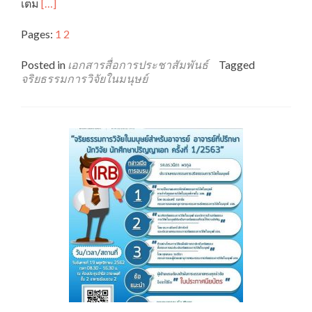
Read
เต็ม
[…]
more
about
Pages:
1
2
เอกสาร
สื่อ
Posted in
เอกสารสื่อการประชาสัมพันธ์
Tagged
การ
จริยธรรมการวิจัยในมนุษย์
ประชาสัมพันธ์