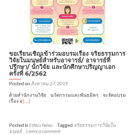
มนุษย์
สำหรับ
อาจารย์/
อาจารย์
ที่
ปรึกษา/
นัก
วิจัย
และ
ขอเรียนเชิญเข้าร่วมอบรมเรื่อง จริยธรรมการ
นักศึกษา
วิจัยในมนุษย์สำหรับอาจารย์/ อาจารย์ที่
ปริญญา
ปรึกษา/ นักวิจัย และนักศึกษาปริญญาเอก
เอก
ครั้งที่ 6/2562
ครั้ง
ที่
Posted on
สิงหาคม 27, 2019
1/2563
ด้วยสำนักงานวิจัย นวัตกรรมและพันธมิตร จะจัดอบรม
Read
เรื่อง จ
[…]
more
about
ขอ
เรียน
Posted in
Ethics News
Tagged
จริยธรรมการวิจัยใน
เชิญ
มนุษย์
Leave a comment