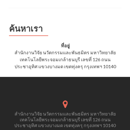
เข้า
ร่วม
อบรม
เรื่อง
จริยธรรม
ค้นหาเรา
การ
วิจัย
ใน
ที่อยู่
มนุษย์
สำนักงานวิจัย นวัตกรรมและพันธมิตร มหาวิทยาลัย
สำหรับ
เทคโนโลยีพระจอมเกล้าธนบุรี เลขที่ 126 ถนน
อาจารย์/
อาจารย์
ประชาอุทิศ แขวงบางมด เขตทุ่งครุ กรุงเทพฯ 10140
ที่
ปรึกษา/
นัก
วิจัย
และ
นักศึกษา
ปริญญา
เอก
สำนักงานวิจัย นวัตกรรมและพันธมิตร มหาวิทยาลัย
ครั้ง
เทคโนโลยีพระจอมเกล้าธนบุรี เลขที่ 126 ถนน
ที่
ประชาอุทิศ แขวงบางมด เขตทุ่งครุ กรุงเทพฯ 10140
6/2562