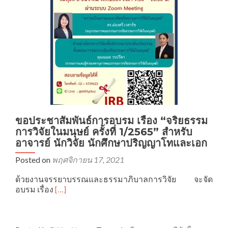
มนุษย์
สำหรับ
อาจารย์/
นัก
วิจัย/
นักศึกษา
มจธ.
ขอประชาสัมพันธ์การอบรม เรื่อง “จริยธรรม
การวิจัยในมนุษย์ ครั้งที่ 1/2565” สำหรับ
อาจารย์ นักวิจัย นักศึกษาปริญญาโทและเอก
Posted on
พฤศจิกายน 17, 2021
ด้วยงานจรรยาบรรณและธรรมาภิบาลการวิจัย จะจัด
Read
อบรม เรื่อง
[…]
more
about
ขอ