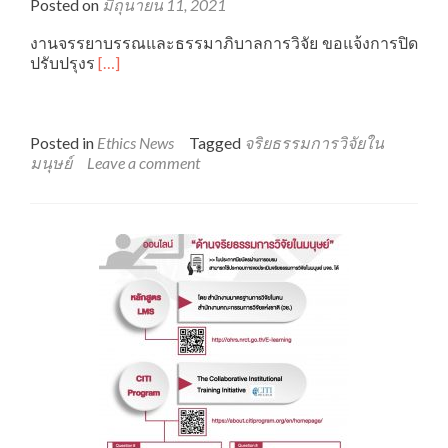
Posted on
มิถุนายน 11, 2021
งานจรรยาบรรณและธรรมาภิบาลการวิจัย ขอแจ้งการปิด
Read
ปรับปรุงร
[…]
more
about
การ
ปิด
Posted in
Ethics News
Tagged
จริยธรรมการวิจัยใน
ปรับปรุง
มนุษย์
Leave a comment
ระบบ
การ
อบรม
ออนไลน์
“ด้าน
จริยธรรม
การ
วิจัย
ใน
มนุษย์”
หลักสูตร
LMS
วช.