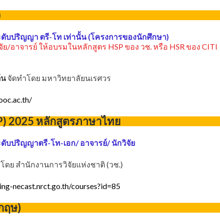
)
ดับปริญญา ตรี-โท เท่านั้น (โครงการของนักศึกษา)
จัย/อาจารย์ ให้อบรมในหลักสูตร HSP ของ วช. หรือ HSR ของ CITI
ต้น
จัดทำโดย มหาวิทยาลัยนเรศวร
ooc.ac.th/
P) 2025 หลักสูตรภาษาไทย
ดับปริญญาตรี-โท-เอก/ อาจารย์/ นักวิจัย
โดย สำนักงานการวิจัยแห่งชาติ (วช.)
ning-necast.nrct.go.th/courses?id=85
งกฤษ)