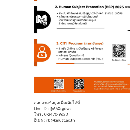
สอบถามข้อมูลเพิ่มเติมได้ที่
Line ID : @660tgdwz
โทร : 0-2470-9623
อีเมล : irb@kmutt.ac.th