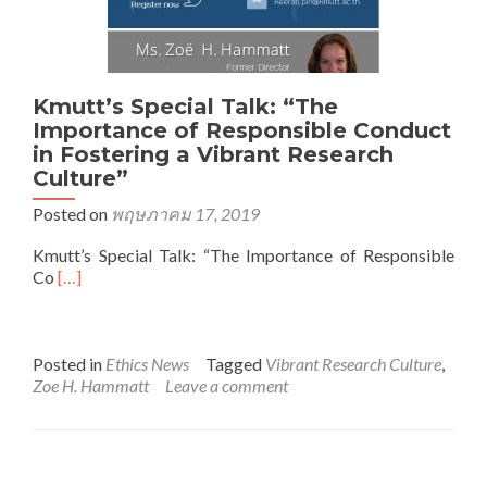
Kmutt’s Special Talk: “The
Importance of Responsible Conduct
in Fostering a Vibrant Research
Culture”
Posted on
พฤษภาคม 17, 2019
Kmutt’s Special Talk: “The Importance of Responsible
Read
Co
[…]
more
about
Kmutt’s
Special
Posted in
Ethics News
Tagged
Vibrant Research Culture
,
Talk:
Zoe H. Hammatt
Leave a comment
“The
Importance
of
Responsible