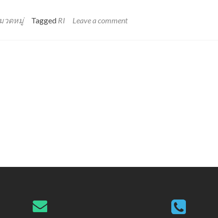
ขอ
เชิญ
ลง
มวดหมู่
Tagged
RI
Leave a comment
ทะเบียน
เข้า
ร่วม
การ
อบรม
เชิง
ปฏิบัติ
การ
ด้าน
จริยธรรม
การ
วิจัย
ครั้ง
ที่
1/2566
เรื่อง
“Research
Misconduct”