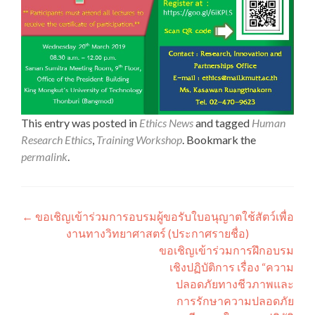
This entry was posted in
Ethics News
and tagged
Human
Research Ethics
,
Training Workshop
. Bookmark the
permalink
.
แนะแนว
←
ขอเชิญเข้าร่วมการอบรมผู้ขอรับใบอนุญาตใช้สัตว์เพื่อ
งานทางวิทยาศาสตร์ (ประกาศรายชื่อ)
เรื่อง
ขอเชิญเข้าร่วมการฝึกอบรม
เชิงปฏิบัติการ เรื่อง “ความ
ปลอดภัยทางชีวภาพและ
การรักษาความปลอดภัย