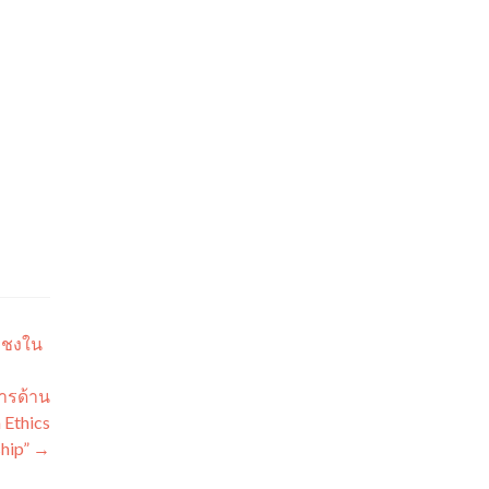
ัญชงใน
ารด้าน
n Ethics
ship”
→