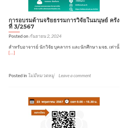
การอบรมด้านจริยธรรมการวิจัยในมนุษย์ ครั้ง
ที่ 3/2567
Posted on
กันยายน 2, 2024
Rea
สำหรับอาจารย์ นักวิจัย บุคลากร และนักศึกษา มจธ. เท่านั้
mor
[…]
abo
การ
อบร
ด้าน
Posted in
ไม่มีหมวดหมู่
Leave a comment
จริ
การ
วิจัย
ใน
มนุษ
ครั้ง
ที่
3/2