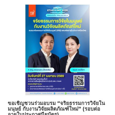
การ
อบรม
“จริยธรรม
การ
วิจัย
ใน
มนุษย์
ครั้ง
ที่
2/2569”
ขอเชิญชวนร่วมอบรม “จริยธรรมการวิจัยใน
มนุษย์ กับงานวิจัยผลิตภัณฑ์ใหม่” (รอบต่อ
อายุใบประกาศนียบัตร)