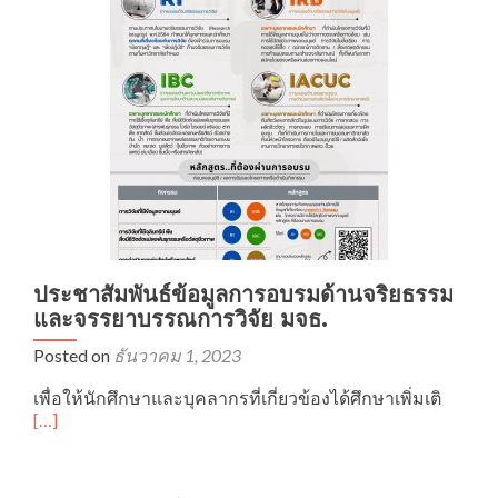
ใน
มนุษย์
ครั้ง
ที่
2/2567
ประชาสัมพันธ์ข้อมูลการอบรมด้านจริยธรรม
และจรรยาบรรณการวิจัย มจธ.
Posted on
ธันวาคม 1, 2023
Read
เพื่อให้นักศึกษาและบุคลากรที่เกี่ยวข้องได้ศึกษาเพิ่มเติ
more
[…]
about
ประชาส
ข้อมูล