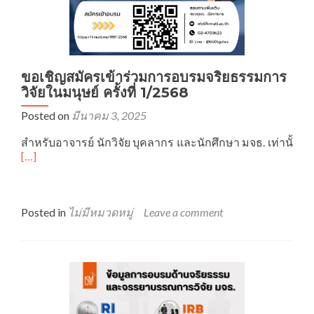
ขอเชิญสมัครเข้าร่วมการอบรมจริยธรรมการ
วิจัยในมนุษย์ ครั้งที่ 1/2568
Posted on
มีนาคม 3, 2025
Rea
สำหรับอาจารย์ นักวิจัย บุคลากร และนักศึกษา มจธ. เท่านั้
mor
[…]
abo
ขอ
เชิญ
สมั
Posted in
ไม่มีหมวดหมู่
Leave a comment
เข้า
ร่วม
การ
อบร
จริ
การ
วิจัย