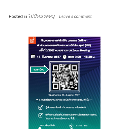
ประชาส
ข้อมูล
การ
Posted in
ไม่มีหมวดหมู่
Leave a comment
อบรม
ด้าน
จริยธร
และ
จรรยา
บรรณ
การ
วิจัย
มจธ.