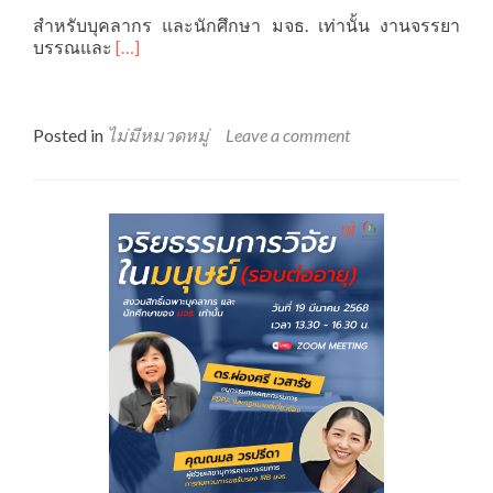
สำหรับบุคลากร และนักศึกษา มจธ. เท่านั้น งานจรรยา
Read
บรรณและ
[…]
more
about
ขอ
เชิญ
Posted in
ไม่มีหมวดหมู่
Leave a comment
สมัคร
เข้า
ร่วม
การ
อบรม
จริยธรรม
การ
วิจัย
ใน
มนุษย์
ครั้ง
ที่
2/2568