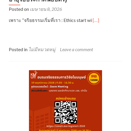
Posted on
เมษายน 8, 2026
Read
เพราะ “จริยธรรมเริ่มที่เรา : Ethics start wi
[…]
more
about
ขอ
เชิญ
ชวน
Posted in
ไม่มีหมวดหมู่
Leave a comment
ร่วม
อบรม
“จริยธรรม
การ
วิจัย
ใน
มนุษย์
กับ
งาน
วิจัย
ผลิตภัณฑ์
ใหม่”
(รอบ
ต่อ