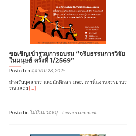
อายุ
ใบ
ประกาศนียบัตร)
ขอเชิญเข้าร่วมการอบรม “จริยธรรมการวิจัย
ในมนุษย์ ครั้งที่ 1/2569”
Posted on
ตุลาคม 28, 2025
สำหรับบุคลากร และนักศึกษา มจธ. เท่านั้นงานจรรยาบร
Read
รณและธ
[…]
more
about
ขอ
เชิญ
Posted in
ไม่มีหมวดหมู่
Leave a comment
เข้า
ร่วม
การ