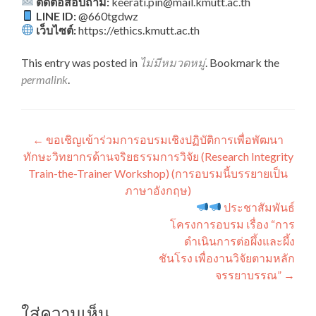
ติดต่อสอบถาม:
keerati.pin@mail.kmutt.ac.th
LINE ID:
@660tgdwz
เว็บไซต์:
https://ethics.kmutt.ac.th
This entry was posted in
ไม่มีหมวดหมู่
. Bookmark the
permalink
.
แนะแนว
←
ขอเชิญเข้าร่วมการอบรมเชิงปฏิบัติการเพื่อพัฒนา
ทักษะวิทยากรด้านจริยธรรมการวิจัย (Research Integrity
เรื่อง
Train-the-Trainer Workshop) (การอบรมนี้บรรยายเป็น
ภาษาอังกฤษ)
ประชาสัมพันธ์
โครงการอบรม เรื่อง “การ
ดำเนินการต่อผึ้งและผึ้ง
ชันโรง เพื่องานวิจัยตามหลัก
จรรยาบรรณ”
→
ใส่ความเห็น