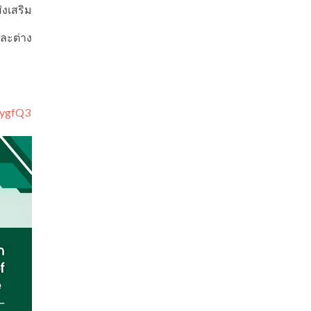
่งเสริม
ละต่าง
gygfQ3