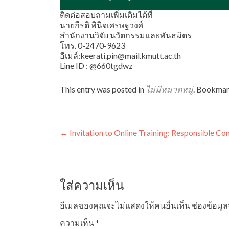
ติดต่อสอบถามเพิ่มเติมได้ที่
นายกีรติ พินิจเศรษฐวงศ์
สำนักงานวิจัย นวัตกรรมและพันธมิตร
โทร. 0-2470-9623
อีเมล์:keerati.pin@mail.kmutt.ac.th
Line ID : @660tgdwz
This entry was posted in
ไม่มีหมวดหมู่
. Bookmar
แนะแนว
←
Invitation to Online Training: Responsible Co
เรื่อง
ใส่ความเห็น
อีเมลของคุณจะไม่แสดงให้คนอื่นเห็น
ช่องข้อมู
ความเห็น
*