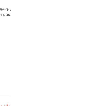
ิจัยใน
า มจธ.