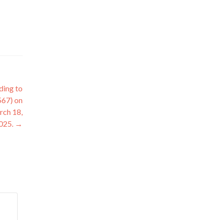
ding to
567) on
rch 18,
025.
→