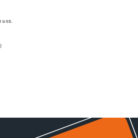
ง มจธ.
)