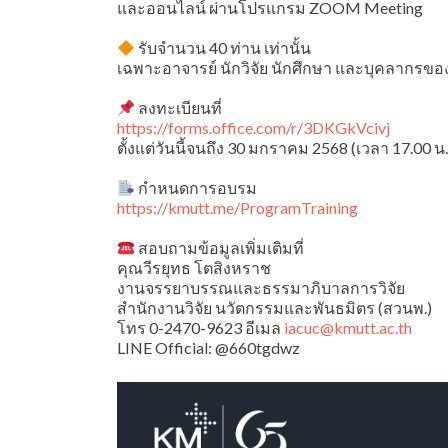
และออนไลน์ ผ่านโปรแกรม ZOOM Meeting
รับจำนวน 40 ท่าน เท่านั้น
เฉพาะอาจารย์ นักวิจัย นักศึกษา และบุคลากรขอ
ลงทะเบียนที่
https://forms.office.com/r/3DKGkVcivj
ตั้งแต่วันนี้จนถึง 30 มกราคม 2568 (เวลา 17.00 น.
กำหนดการอบรม
https://kmutt.me/ProgramTraining
สอบถามข้อมูลเพิ่มเติมที่
คุณวีรยุทธ โตสิงหราช
งานจรรยาบรรณและธรรมาภิบาลการวิจัย
สำนักงานวิจัย นวัตกรรมและพันธมิตร (สวนพ.)
โทร 0-2470-9623 อีเมล
iacuc@kmutt.ac.th
LINE Official: @660tgdwz