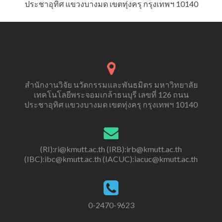
ประชาอุทิศ แขวงบางมด เขตทุ่งครุ กรุงเทพฯ 10140
สำนักงานวิจัย นวัตกรรมและพันธมิตร มหาวิทยาลัย
เทคโนโลยีพระจอมเกล้าธนบุรี เลขที่ 126 ถนน
ประชาอุทิศ แขวงบางมด เขตทุ่งครุ กรุงเทพฯ 10140
(RI):ri@kmutt.ac.th (IRB):irb@kmutt.ac.th
(IBC):ibc@kmutt.ac.th (IACUC):iacuc@kmutt.ac.th
0-2470-9623