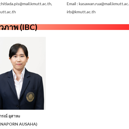
 chitlada.pis@mail.kmutt.ac.th,
Email : kasawan.rua@mail.kmutt.ac.
utt.ac.th
irb@kmutt.ac.th
วภาพ (IBC)
รณ์ อุสาหะ
ANAPORN AUSAHA)