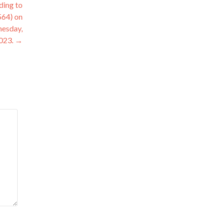
ding to
564) on
nesday,
023.
→