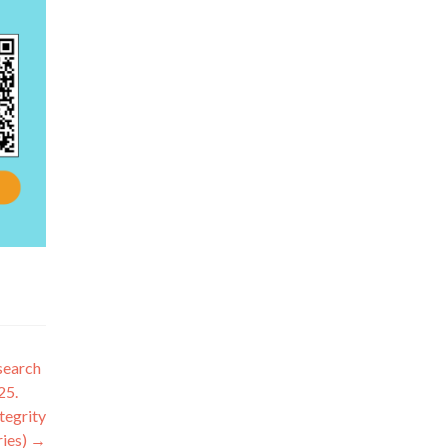
search
25.
tegrity
ies)
→