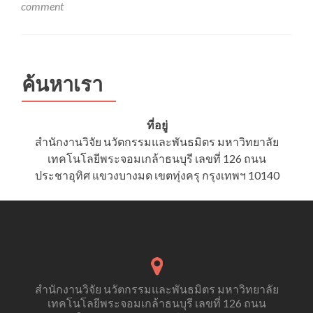
โครงการ
comment
อบรม
เรื่อง
“การ
ดำเนิน
การ
ค้นหาเรา
ต่อ
ผึ้ง
และ
ที่อยู่
ผึ้ง
สำนักงานวิจัย นวัตกรรมและพันธมิตร มหาวิทยาลัย
ชันโรง
เทคโนโลยีพระจอมเกล้าธนบุรี เลขที่ 126 ถนน
เพื่อ
งาน
ประชาอุทิศ แขวงบางมด เขตทุ่งครุ กรุงเทพฯ 10140
วิจัย
ตาม
หลัก
จรรยา
บรรณ”
สำนักงานวิจัย นวัตกรรมและพันธมิตร มหาวิทยาลัย
เทคโนโลยีพระจอมเกล้าธนบุรี เลขที่ 126 ถนน